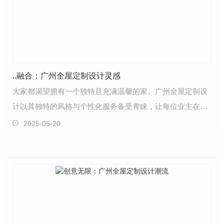
..融合：广州全屋定制设计灵感
大家都渴望拥有一个独特且充满温馨的家。广州全屋定制设
计以其独特的风格与个性化服务备受青睐，让每位业主在享
受居家生活时尽情展现个人品味。一套..的全屋定制设…
2025-05-20