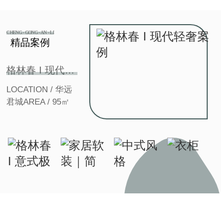
CHENG - GONG - AN - LI
精品案例
格林春 I 现代轻奢案例
LOCATION / 华远
君城AREA / 95㎡
HOUSE TYPE /两
室两厅‍STYLE/现代
轻奢DESIGNER /
LI生活在繁杂多变
的世 界已是烦扰不
休简单、自然的生
活更能让人身心舒
畅图户型图
HALLWAY-玄关-入